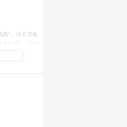
成雨”，诉不尽鱼
家卖红薯”，又如
一切政绩才有价
否真正得到了实
、住有所居、弱