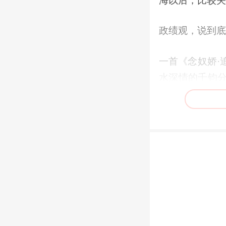
海以后，比较关
政绩观，说到底
一首《念奴娇·
水深情的千钧分
一记警钟，时常
民心是最大的
值。
习近平总书记
惠，人民生活是
新时代以来，