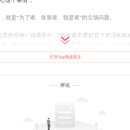
心这个事情”。
，就是“为了谁、依靠谁、我是谁”的立场问题。
追思焦裕禄》传诵至今，“百姓谁不爱好官？把泪焦桐
量；而民间那句俗语——“当官不为民做主，不如回
敲在广大党员干部的心头。
打开App阅读原文
政治。唯有将人民置于最高位置，一切奋斗才有意义，
评论
强调：“检验我们一切工作的成效，最终都要看人民是
否真正得到了改善，人民权益是否真正得到了保障。”
幼有所育、学有所教、劳有所得、病有所医、老有所养