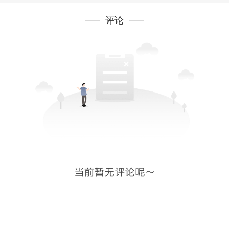
良性发展态势。要因地制宜发展壮大特色优势
评论
产业集群，用心用情靠前服务企业，做齐、做
精供应链配套，重点解决载体供给、预警响
应、配套降本、代建模式等问题，以一流营商
环境保障各类企业在黄埔实现更好发展。
会议强调，要紧扣粤港澳大湾区“一点两地”全
新定位，进一步强化大湾区核心引擎功能，真
正把黄埔打造成名副其实的“湾顶明珠”。要提
升平台发展能级量级，全力推动知识城跃升为
国家战略平台，科学城加快构建未来科技、未
来产业、未来场景驱动的智能制造增长极，海
丝城建设为大湾区对外交往中心，生物岛加速