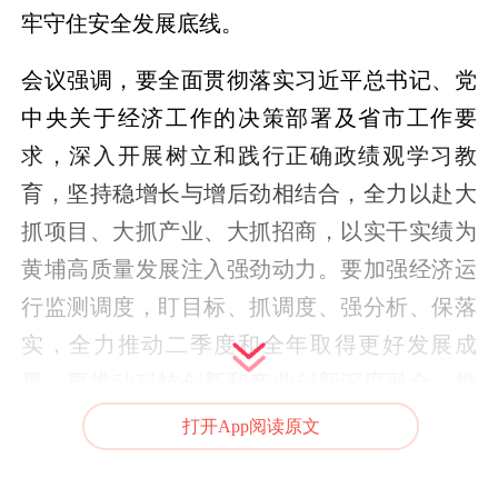
牢守住安全发展底线。
会议强调，要全面贯彻落实习近平总书记、党
中央关于经济工作的决策部署及省市工作要
求，深入开展树立和践行正确政绩观学习教
育，坚持稳增长与增后劲相结合，全力以赴大
抓项目、大抓产业、大抓招商，以实干实绩为
黄埔高质量发展注入强劲动力。要加强经济运
行监测调度，盯目标、抓调度、强分析、保落
实，全力推动二季度和全年取得更好发展成
果。要推动科技创新和产业创新深度融合，推
广“拨投结合、团队跟投”的颠覆性技术创新中
打开App阅读原文
心模式，促进科技成果高效转化应用，推动研
究院、平台直接参与产业链强链、补链，形成